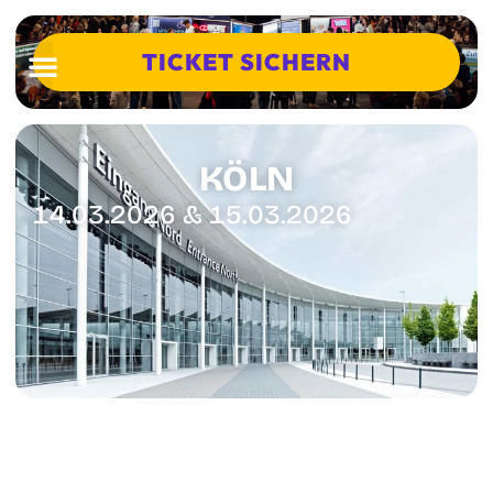
TICKET SICHERN
KÖLN
14.03.2026
&
15.03.2026