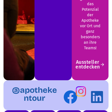
das
Potenzial
der
Apotheke
vor Ort und
ganz
besonders
an ihre
Teams!
Aussteller
entdecken
@apotheke
ntour