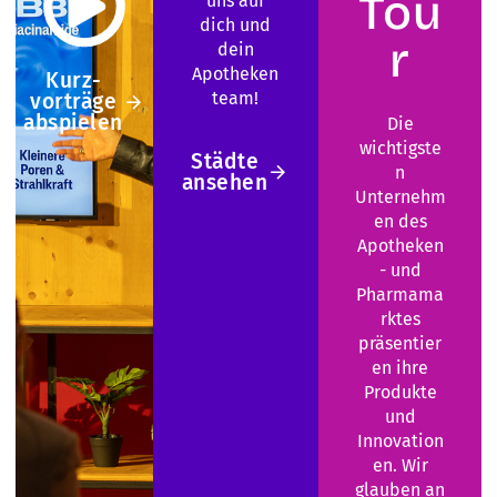
Tou
uns auf
dich und
r
dein
Apotheken
Kurz­
team!
vorträge
abspielen
Die
wichtigste
Städte
n
ansehen
Unternehm
en des
Apotheken
- und
Pharmama
rktes
präsentier
en ihre
Produkte
und
Innovation
en. Wir
glauben an