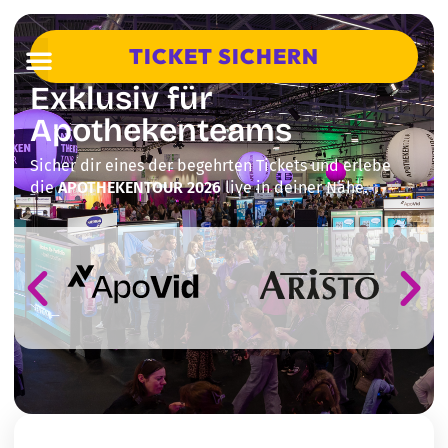
TICKET SICHERN
Exklusiv für
Apothekenteams
Sicher dir eines der begehrten Tickets und erlebe
die
APOTHEKENTOUR 2026
live in deiner Nähe.