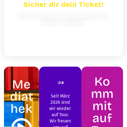
Sicher dir dein Ticket!
Schnell sein lohnt sich. Die Ticketanzahl pro
Standort ist begrenzt.
Jetzt kostenfrei anmelden
Ko
Me
mm
diat
Seit März
mit
2026 sind
hek
wir wieder
auf
auf Tour​.
Wir freuen