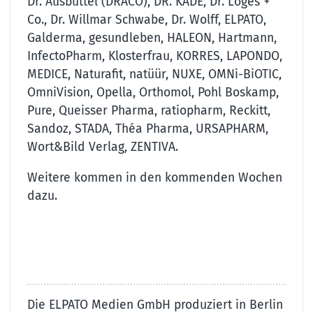
Dr. Ausbüttel (DRACO), DR. KADE, Dr. Loges +
Co., Dr. Willmar Schwabe, Dr. Wolff, ELPATO,
Galderma, gesundleben, HALEON, Hartmann,
InfectoPharm, Klosterfrau, KORRES, LAPONDO,
MEDICE, Naturafit, natüür, NUXE, OMNi-BiOTIC,
OmniVision, Opella, Orthomol, Pohl Boskamp,
Pure, Queisser Pharma, ratiopharm, Reckitt,
Sandoz, STADA, Théa Pharma, URSAPHARM,
Wort&Bild Verlag, ZENTIVA.
Weitere kommen in den kommenden Wochen
dazu.
Die ELPATO Medien GmbH produziert in Berlin