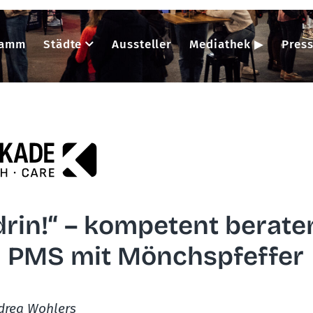
ramm
Städte
Aussteller
Mediathek ▶
Pres
 drin!“ – kompetent berate
n PMS mit Mönchspfeffer
drea Wohlers