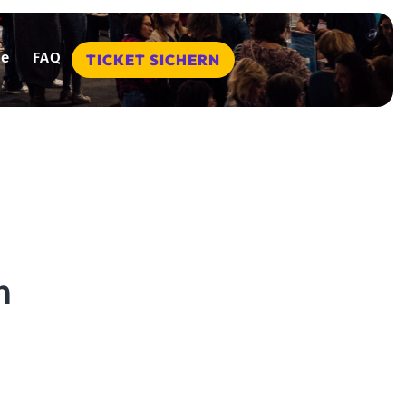
se
FAQ
TICKET SICHERN
n